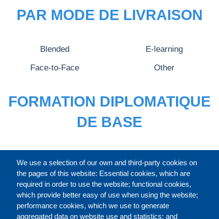
PAR MODE DE LIVRAISON
Blended
E-learning
Face-to-Face
Other
FORMATION DIPLOMATIQUE
DE BASE
CATALOGUE ENTIER
We use a selection of our own and third-party cookies on
the pages of this website: Essential cookies, which are
required in order to use the website; functional cookies,
which provide better easy of use when using the website;
À PROPOS
performance cookies, which we use to generate
aggregated data on website use and statistics; and