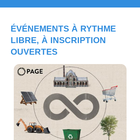
ÉVÉNEMENTS À RYTHME
LIBRE, À INSCRIPTION
OUVERTES
Course
C
La Convention sur la pollution