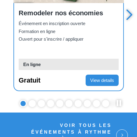
atmosphérique transfrontière à
longue distance
Événement en inscription ouverte
Formation en ligne
Ouvert pour s'inscrire / appliquer
O
En ligne
Gratuit
View details
VOIR TOUS LES
ÉVÉNEMENTS À RYTHME