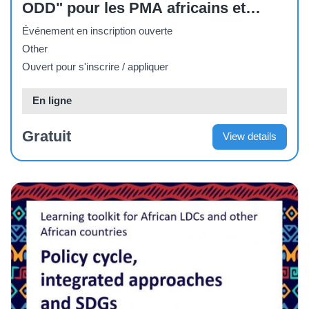
ODD" pour les PMA africains et
autres pays africains
Événement en inscription ouverte
Other
Ouvert pour s'inscrire / appliquer
En ligne
Gratuit
View details