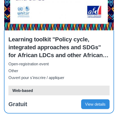
Other
Learning toolkit "Policy cycle,
integrated approaches and SDGs"
for African LDCs and other African
countries
Open-registration event
Other
Ouvert pour s'inscrire / appliquer
Web-based
Gratuit
View details