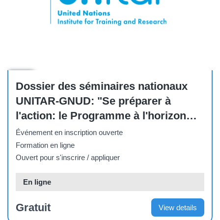
Other
Dossier des séminaires nationaux
UNITAR-GNUD: "Se préparer à
l'action: le Programme à l'horizon
2030 et les ODD"
Événement en inscription ouverte
Formation en ligne
Ouvert pour s'inscrire / appliquer
En ligne
Gratuit
View details