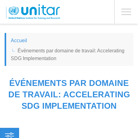
PROCEED WITH CHECKOUT
Aller
au
Toggle
contenu
navigati
principal
ENGLISH
Accueil
Événements par domaine de travail: Accelerating
ESPAÑOL
SDG Implementation
CHINESE, SIMPLIFIED
ÉVÉNEMENTS PAR DOMAINE
FRANÇAIS
DE TRAVAIL: ACCELERATING
SDG IMPLEMENTATION