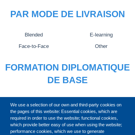
PAR MODE DE LIVRAISON
Blended
E-learning
Face-to-Face
Other
FORMATION DIPLOMATIQUE
DE BASE
CATALOGUE ENTIER
We use a selection of our own and third-party cookies on
the pages of this website: Essential cookies, which are
required in order to use the website; functional cookies,
which provide better easy of use when using the website;
À PROPOS
performance cookies, which we use to generate