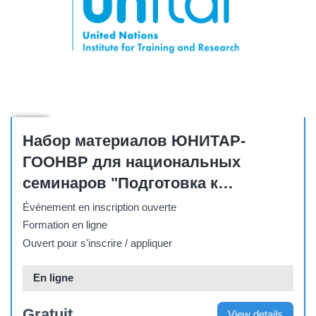
Other
Набор материалов ЮНИТАР-
ГООНВР для национальных
семинаров "Подготовка к
действиям: Повестка дня 2030 и
Événement en inscription ouverte
ЦУР"
Formation en ligne
Ouvert pour s'inscrire / appliquer
En ligne
Gratuit
View details