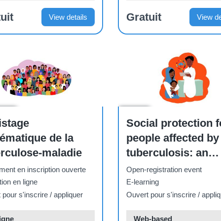
uit
Gratuit
View details
View de
ence
Course
istage
Social protection f
ématique de la
people affected by
erculose-maladie
tuberculosis: an
introduction
ent en inscription ouverte
Open-registration event
ion en ligne
E-learning
pour s'inscrire / appliquer
Ouvert pour s'inscrire / appli
igne
Web-based