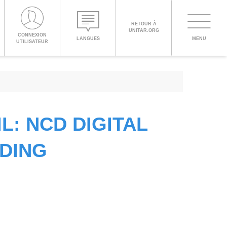
PROCEED WITH CHECKOUT
RETOUR À
UNITAR.ORG
Toggle
CONNEXION
LANGUES
MENU
UTILISATEUR
navigati
ENGLISH
ESPAÑOL
L: NCD DIGITAL
CHINESE,
SIMPLIFIED
LDING
FRANÇAIS