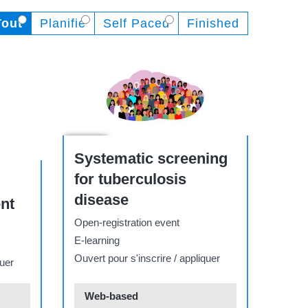
Tout
Planifié
Self Paced
Finished
Course
Systematic screening
for tuberculosis
disease
nt
Open-registration event
E-learning
Ouvert pour s'inscrire / appliquer
quer
Web-based