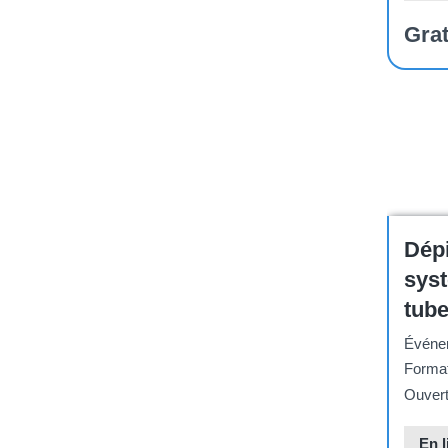
Grat
Confer
Dép
syst
tub
Événem
Format
Ouvert 
En l