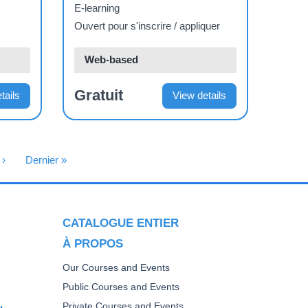
y regional sobre
E-learning
enfermedades
Ouvert pour s'inscrire / appliquer
cutáneas tropicales
Web-based
desatendidas
Gratuit
tails
View details
uivante
 ›
Dernière Page
Dernier »
CATALOGUE ENTIER
À PROPOS
Our Courses and Events
Public Courses and Events
Private Courses and Events