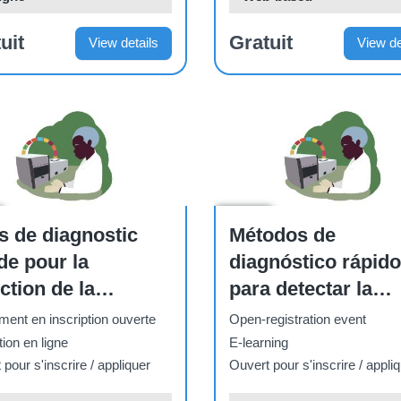
uit
Gratuit
View details
View de
Course
s de diagnostic
Métodos de
de pour la
diagnóstico rápido
ction de la
para detectar la
erculose
tuberculosis
ent en inscription ouverte
Open-registration event
ion en ligne
E-learning
pour s'inscrire / appliquer
Ouvert pour s'inscrire / appli