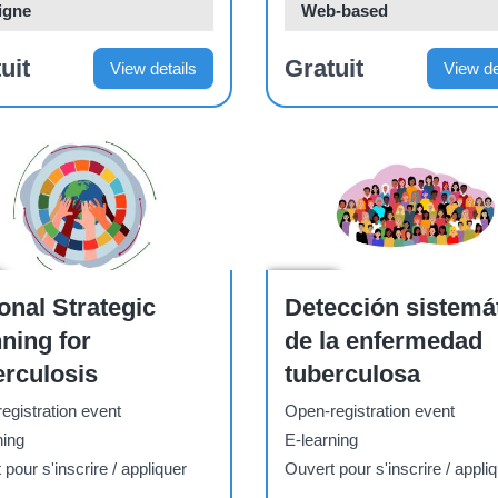
igne
Web-based
uit
Gratuit
View details
View de
Course
onal Strategic
Detección sistemá
ning for
de la enfermedad
rculosis
tuberculosa
egistration event
Open-registration event
ning
E-learning
pour s'inscrire / appliquer
Ouvert pour s'inscrire / appli