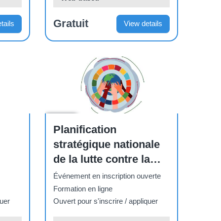
Gratuit
tails
View details
Course
Planification
stratégique nationale
de la lutte contre la
tuberculose
Événement en inscription ouverte
Formation en ligne
quer
Ouvert pour s'inscrire / appliquer