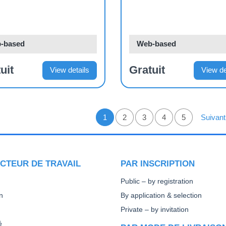
-based
Web-based
uit
Gratuit
View details
View de
NATION
1
Page
2
Page
3
Page
4
Page
5
Page S
Suivant
Page courante
CTEUR DE TRAVAIL
PAR INSCRIPTION
Public – by registration
n
By application & selection
Private – by invitation
é