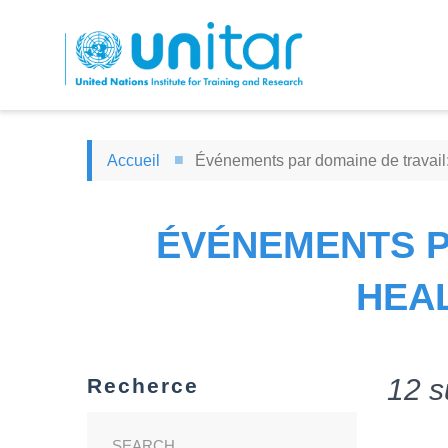
Aller
au
contenu
principal
Accueil
Événements par domaine de travail:
ÉVÉNEMENTS PA
HEAL
12 s
Recherce