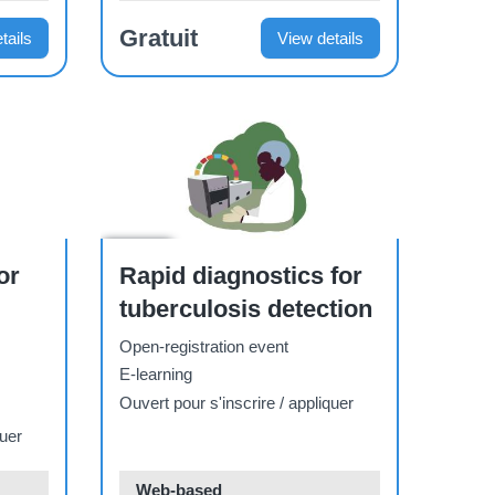
Gratuit
tails
View details
Course
or
Rapid diagnostics for
tuberculosis detection
Open-registration event
E-learning
Ouvert pour s'inscrire / appliquer
quer
Web-based