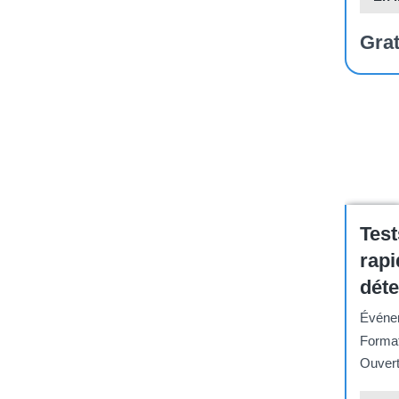
Grat
Course
Test
rapi
déte
tub
Événem
Format
Ouvert 