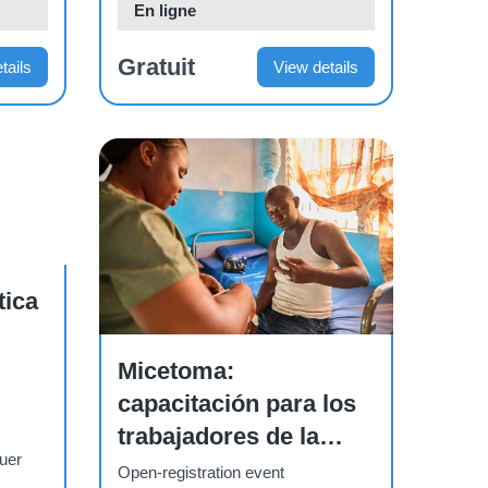
En ligne
Gratuit
tails
View details
tica
Course
Micetoma:
capacitación para los
trabajadores de la
quer
salud a nivel nacional
Open-registration event