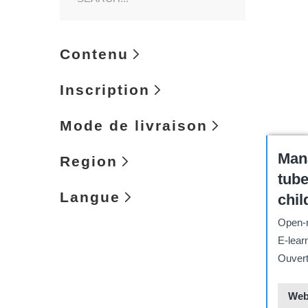
Contenu
Inscription
Mode de livraison
Course
Man
Region
tube
Langue
chil
adol
Open-r
pro
E-lear
cons
Ouvert 
Web