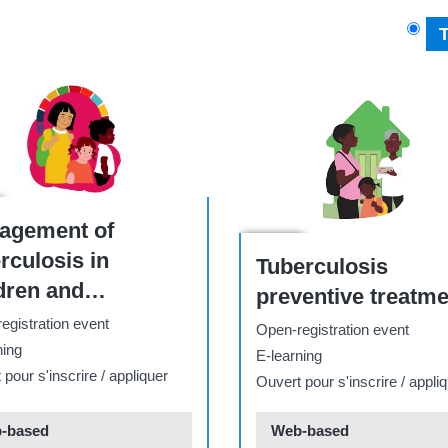
agement of
Course
rculosis in
Tuberculosis
dren and
preventive treatme
escents –
egistration event
Open-registration event
grammatic
ning
E-learning
iderations
pour s'inscrire / appliquer
Ouvert pour s'inscrire / appli
-based
Web-based