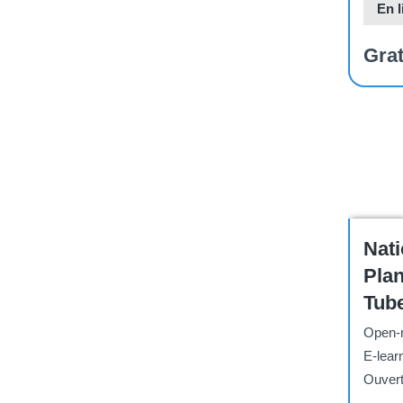
En l
Grat
Course
Nati
Plan
Tube
Open-r
E-lear
Ouvert 