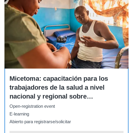
Course
Micetoma: capacitación para los
trabajadores de la salud a nivel
nacional y regional sobre
enfermedades cutáneas tropicales
Open-registration event
desatendidas
E-learning
Abierto para registrarse/solicitar