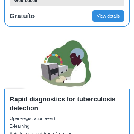
Web-based
Gratuíto
View details
Course
Rapid diagnostics for tuberculosis
detection
Open-registration event
E-learning
Abierto para registrarse/solicitar