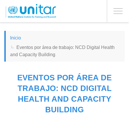
PROCEED WITH CHECKOUT
Pasar
al
Toggle
contenido
navigati
principal
ENGLISH
Inicio
Eventos por área de trabajo: NCD Digital Health
ESPAÑOL
and Capacity Building
CHINESE, SIMPLIFIED
EVENTOS POR ÁREA DE
FRANÇAIS
TRABAJO: NCD DIGITAL
HEALTH AND CAPACITY
BUILDING