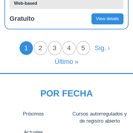
Web-based
Gratuíto
View details
PAGINACIÓN
1
Página
2
Página
3
Página
4
Página
5
Siguiente Pá
Sig. ›
Página actual
Última Página
Último »
POR FECHA
Próximos
Cursos autorregulados y
de registro abierto
Actuales