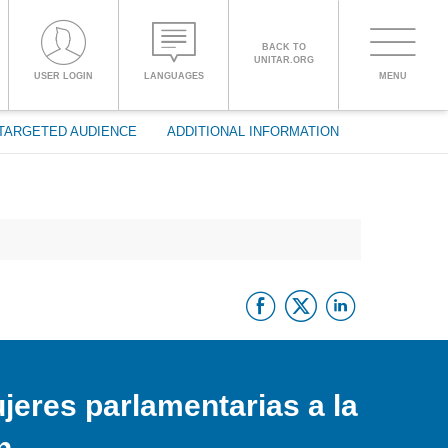
BACK TO
UNITAR.ORG
Toggle
USER LOGIN
LANGUAGES
MENU
PROCEED WITH CHECKOUT
navigati
TARGETED AUDIENCE
ADDITIONAL INFORMATION
ENGLISH
ESPAÑOL
Facebook
Twitter
Linke
CHINESE,
SIMPLIFIED
FRANÇAIS
jeres parlamentarias a la
n