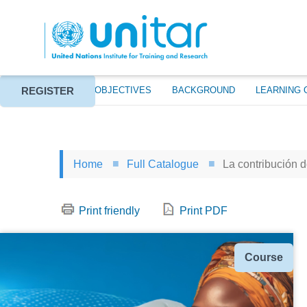
Skip
to
main
content
REGISTER
ABOUT
EVENT OBJECTIVES
BACKGROUND
LEARNING 
Home
Full Catalogue
La contribución d
Print friendly
Print PDF
Type
Course