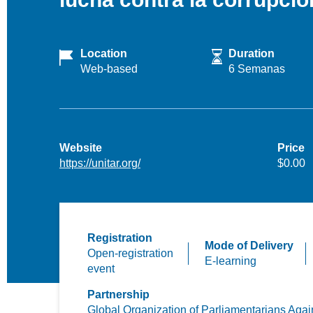
Location
Duration
Web-based
6 Semanas
Website
Price
https://unitar.org/
$0.00
Registration
Mode of Delivery
Open-registration
E-learning
event
Partnership
Global Organization of Parliamentarians Agai