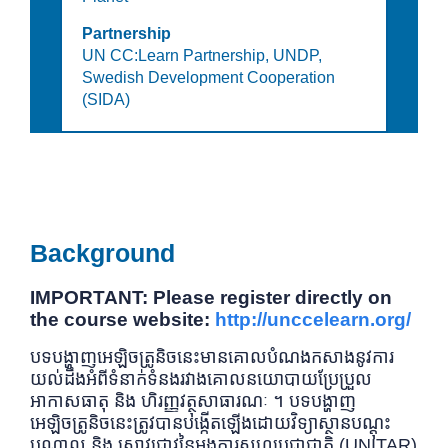
Partnership
UN CC:Learn Partnership,
UNDP,
Swedish Development Cooperation
(SIDA)
Background
IMPORTANT: Please register directly on
the course website:
http://unccelearn.org/
បទបង្ហាញអេឡិចត្រូនិចនេះមានគោលបំណងកសាងនូវការ
យល់ដឹងអំពីទំនាក់ទំនងរវាងគោលនយោបាយប្រែប្រួល
អាកាសធាតុ និង ហិរញ្ញវត្ថុសាធារណៈ ។ បទបង្ហាញ
អេឡិចត្រូនិចនេះត្រូវបានបង្កើតឡើងដោយវិទ្យាស្ថានបណ្តុះ
បណ្តាល និង ស្រាវជ្រាវនៃអង្គការសហប្រជាជាតិ (UNITAR)