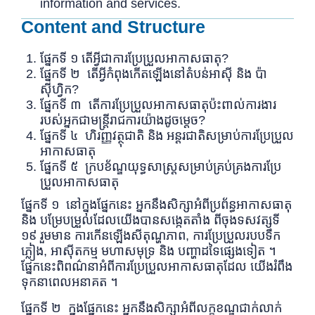
information and services.
Content and Structure
ផ្នែកទី ១ តើអ្វីជាការប្រែប្រួលអាកាសធាតុ?
ផ្នែកទី ២ តើអ្វីកំពុងកើតឡើងនៅតំបន់អាស៊ី និង ប៉ា
ស៊ីហ្វិក?
ផ្នែកទី ៣ តើការប្រែប្រួលអាកាសធាតុប៉ះពាល់ការងារ
របស់អ្នកជាមន្រ្តីរាជការយ៉ាងដូចម្តេច?
ផ្នែកទី ៤ ហិរញ្ញ​វត្ថុជាតិ និង អន្តរជាតិសម្រាប់ការប្រែប្រួល
អាកាសធាតុ
ផ្នែកទី ៥ ក្របខ័ណ្ឌយុទ្ធសាស្រ្តសម្រាប់គ្រប់គ្រងការប្រែ
ប្រួលអាកាសធាតុ
ផ្នែកទី ១ នៅក្នុងផ្នែកនេះ អ្នកនឹងសិក្សាអំពីប្រព័ន្ធអាកាសធាតុ
និង បម្រែបម្រួលដែលយើងបានសង្កេតតាំង ពីចុងទសវត្សទី
១៩ រួមមាន ការកើនឡើងសីតុណ្ហភាព, ការប្រែប្រួលរបបទឹក
ភ្លៀង, អាស៊ីតកម្ម មហាសមុទ្រ និង បញ្ហាដទៃផ្សេងទៀត ។
ផ្នែកនេះពិពណ៌នាអំពីការប្រែប្រួលអាកាសធាតុដែល យើងរំពឹង
ទុកនាពេលអនាគត ។
ផ្នែកទី ២ ក្នុងផ្នែកនេះ អ្នកនឹងសិក្សាអំពីលក្ខខណ្ឌជាក់លាក់