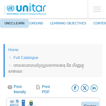
ENROLMENT EVENTS
Skip
LOG IN TO YOUR ACCOUNT
to
YES
Toggle
main
PROCEED WITH CHECKOUT
navigati
content
ABOUT
UNCC:LEARN
BACKGROUND
LEARNING OBJECTIVES
CONTEN
ENGLISH
Home
ESPAÑOL
Full Catalogue
គោលនយោបាយប្រែប្រួលអាកាសធាតុ និង ហិរញ្ញវត្ថុ
CHINESE, SIMPLIFIED
សាធារណៈ
FRANÇAIS
Facebo
Twitt
Li
Print
Print
friendly
PDF
Type
Course