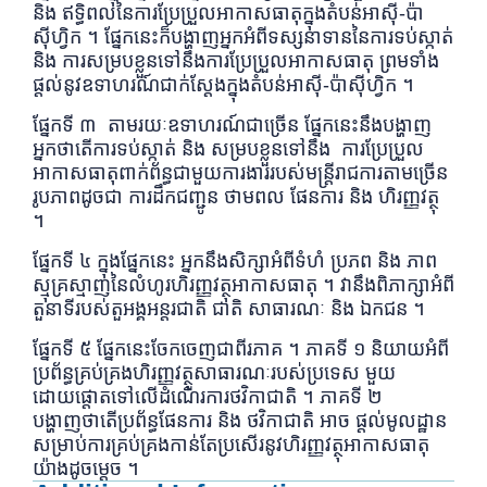
និង ឥទ្ធិពលនៃការប្រែប្រួលអាកាសធាតុក្នុងតំបន់អាស៊ី-ប៉ា
ស៊ីហ្វិក ។ ផែ្នកនេះក៏បង្ហាញអ្នកអំពីទស្សនាទាននៃការទប់ស្កាត់
និង ការសម្របខ្លួនទៅនឹងការប្រែប្រួលអាកាសធាតុ ព្រមទាំង
ផ្តល់នូវឧទាហរណ៍ជាក់ស្តែងក្នុងតំបន់អាស៊ី-ប៉ាស៊ីហ្វិក ។
ផ្នែកទី ៣ តាមរយៈឧទាហរណ៍ជាច្រើន ផ្នែកនេះនឹងបង្ហាញ
អ្នកថាតើការទប់ស្កាត់ និង សម្របខ្លួនទៅនឹង ការប្រែប្រួល
អាកាសធាតុពាក់ព័ន្ធជាមួយការងាររបស់មន្រ្តីរាជការតាមច្រើន
រូបភាពដូចជា ការដឹកជញ្ជូន ថាមពល ផែនការ និង ហិរញ្ញវត្ថុ
។
ផ្នែកទី ៤ ក្នុងផ្នែកនេះ អ្នកនឹងសិក្សាអំពីទំហំ ប្រភព និង ភាព
ស្មុគ្រស្មាញនៃលំហូរហិរញ្ញវត្ថុអាកាសធាតុ ។ វានឹងពិភាក្សាអំពី
តួនាទីរបស់តួអង្គអន្តរជាតិ ជាតិ សាធារណៈ និង ឯកជន ។
ផ្នែកទី ៥ ផ្នែកនេះចែកចេញជាពីរភាគ ។ ភាគទី ១ និយាយអំពី
ប្រព័ន្ធគ្រប់គ្រងហិរញ្ញវត្ថុសាធារណៈរបស់ប្រទេស មួយ
ដោយផ្តោតទៅលើដំណើរការថវិកាជាតិ ។ ភាគទី ២
បង្ហាញថាតើប្រព័ន្ធផែនការ និង ថវិកាជាតិ អាច ផ្តល់មូលដ្ឋាន
សម្រាប់ការគ្រប់គ្រងកាន់តែប្រសើរនូវហិរញ្ញវត្ថុអាកាសធាតុ
យ៉ាងដូចម្តេច ។