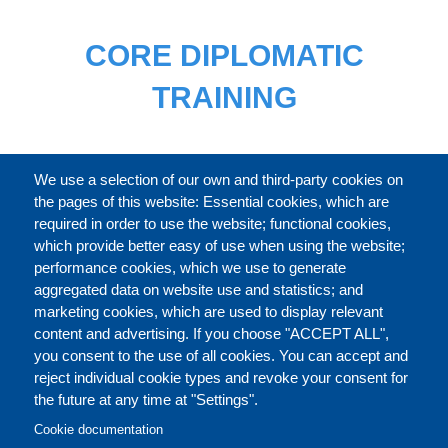
CORE DIPLOMATIC
TRAINING
FULL CATALOGUE
We use a selection of our own and third-party cookies on
the pages of this website: Essential cookies, which are
required in order to use the website; functional cookies,
which provide better easy of use when using the website;
ABOUT
performance cookies, which we use to generate
aggregated data on website use and statistics; and
marketing cookies, which are used to display relevant
Our Courses and Events
Public Courses and
content and advertising. If you choose "ACCEPT ALL",
Events
you consent to the use of all cookies. You can accept and
reject individual cookie types and revoke your consent for
Private Courses and
Core Diplomatic Training
the future at any time at "Settings".
CONTACT US
LEGAL
Events
FOOTER
Cookie documentation