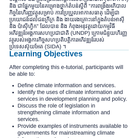
និង ជាផ្នែកមួយនៃគម្រោងថ្នាក់តំបន់ស្តីពី “ការពង្រឹងអភិបាល
កិច្ចនៃហិរញ្ញវត្ថុសម្រាប់ ការប្រែប្រួលអាកាសធាតុ ដើម្បីជា
ប្រយោជន៍ដល់ជនក្រីក្រ និង ងាយរងគ្រោះនៅក្នុងតំបន់អាស៊ី
និង ប៉ាស៊ីហ្វិក” ដែលបាន និង កំពុងអនុវត្តដោយកម្មវិធី
អភិវឌ្ឍន៍អង្គការសហប្រជាជាតិ (UNDP) ក្រោមជំនួយហិរញ្ញ
វត្ថុរបស់អង្គការកិច្ចសហប្រតិបត្តិការអភិវឌ្ឍន៍របស់
ប្រទេសស៊ុយអែត (SIDA) ។
Learning Objectives
After completing this e-tutorial, participants will
be able to:
Define climate information and services.
Identify the uses of climate information and
services in development planning and policy.
Discuss the role of legislation in
strengthening climate information and
services.
Provide examples of instruments available to
governments for mainstreaming climate