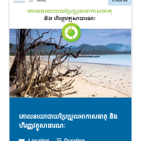
គោលនយោបាយប្រែប្រួលអាកាសធាតុ និង
ហិរញ្ញវត្ថុសាធារណៈ
Location
Duration