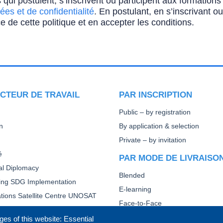
 qui postulent, s’inscrivent ou participent aux formatio
ées et de confidentialité
. En postulant, en s’inscrivant o
e de cette politique et en accepter les conditions.
CTEUR DE TRAVAIL
PAR INSCRIPTION
Public – by registration
n
By application & selection
Private – by invitation
é
PAR MODE DE LIVRAISO
ral Diplomacy
Blended
ting SDG Implementation
E-learning
tions Satellite Centre UNOSAT
Face-to-Face
Other
ges of this website: Essential