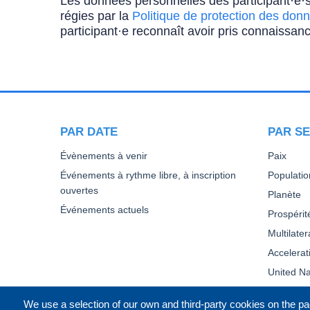
Les données personnelles des participant·e·s
régies par la
Politique de protection des donn
participant·e reconnaît avoir pris connaissanc
PAR DATE
PAR SE
Évènements à venir
Paix
Événements à rythme libre, à inscription
Populatio
ouvertes
Planète
Événements actuels
Prospérit
Multilate
Accelera
United Na
We use a selection of our own and third-party cookies on the pa