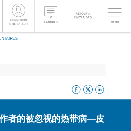
RETOUR À
UNITAR.ORG
Toggle
CONNEXION
LANGUES
MENU
PROCEED WITH CHECKOUT
UTILISATEUR
navigati
ENTAIRES
ENGLISH
ESPAÑOL
Facebook
Twitter
Linke
CHINESE,
SIMPLIFIED
FRANÇAIS
作者的被忽视的热带病—皮