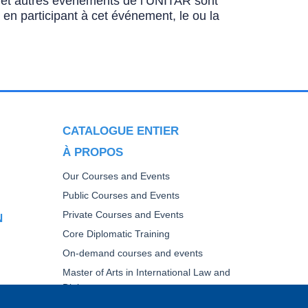
ns et autres événements de l’UNITAR sont
u en participant à cet événement, le ou la
CATALOGUE ENTIER
À PROPOS
Our Courses and Events
Public Courses and Events
Private Courses and Events
N
Core Diplomatic Training
On-demand courses and events
Master of Arts in International Law and
Diplomacy
Fellowships and other forms of financial