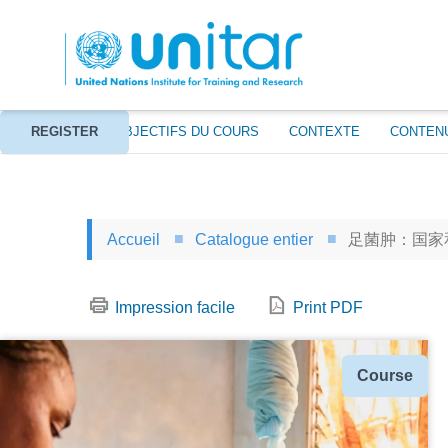
Aller
au
contenu
principal
À PROPOS
REGISTER
OBJECTIFS DU COURS
CONTEXTE
CONTEN
Accueil
Catalogue entier
足菌肿：国家
Impression facile
Print PDF
Type
Course