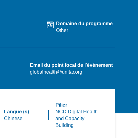
Domaine du programme
s
Other
Email du point focal de l’événement
globalhealth@unitar.org
Pilier
Langue (s)
NCD Digital Health
Chinese
and Capacity
Building