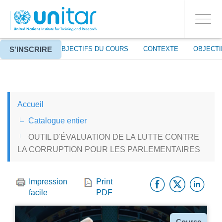
ENROLMENT EVENTS
Aller
CONNECTEZ-VOUS À VOTRE COMPTE
au
OUI
Toggle
contenu
PROCEED WITH CHECKOUT
navigati
principal
S'INSCRIRE
À PROPOS
OBJECTIFS DU COURS
CONTEXTE
OBJECTI
ENGLISH
Accueil
ESPAÑOL
Catalogue entier
OUTIL D'ÉVALUATION DE LA LUTTE CONTRE
CHINESE, SIMPLIFIED
LA CORRUPTION POUR LES PARLEMENTAIRES
FRANÇAIS
Facebo
Twitt
Li
Impression
Print
facile
PDF
Type
Course