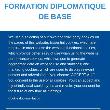
FORMATION DIPLOMATIQUE
DE BASE
CATALOGUE ENTIER
We use a selection of our own and third-party cookies on
the pages of this website: Essential cookies, which are
required in order to use the website; functional cookies,
which provide better easy of use when using the website;
À PROPOS
performance cookies, which we use to generate
aggregated data on website use and statistics; and
marketing cookies, which are used to display relevant
Our Courses and Events
Public Courses and
content and advertising. If you choose "ACCEPT ALL",
Events
you consent to the use of all cookies. You can accept and
reject individual cookie types and revoke your consent for
Private Courses and
Core Diplomatic Training
the future at any time at "Settings".
CONTACT US
LEGAL
Events
FOOTER
Cookie documentation
On-demand courses and
Master of Arts in
PRIVACY POLICY
COOKIES POLICY
events
International Law and