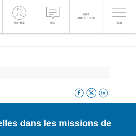
回到
UNITAR.ORG
Toggle
用户登录
语言
菜单
PROCEED WITH CHECKOUT
navigati
ENGLISH
ESPAÑOL
Facebook
Twitter
Linke
CHINESE,
SIMPLIFIED
FRANÇAIS
lles dans les missions de