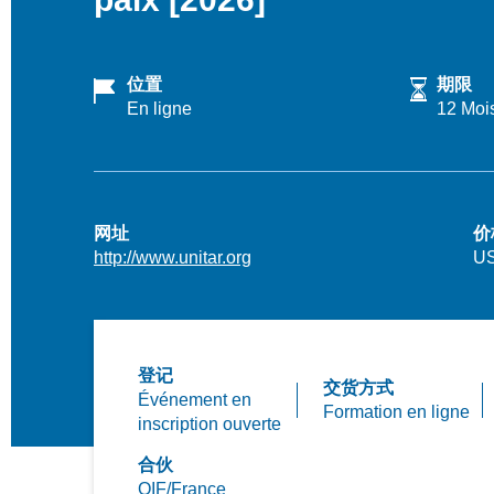
位置
期限
En ligne
12 Moi
网址
价
http://www.unitar.org
US
登记
交货方式
Événement en
Formation en ligne
inscription ouverte
合伙
OIF/France