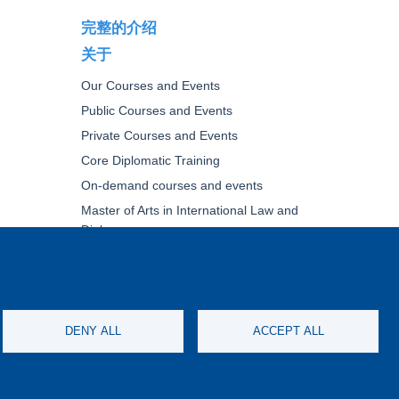
完整的介绍
关于
Our Courses and Events
Public Courses and Events
Private Courses and Events
Core Diplomatic Training
On-demand courses and events
Master of Arts in International Law and
Diplomacy
Fellowships and other forms of financial
assistance
DENY ALL
ACCEPT ALL
IMERS