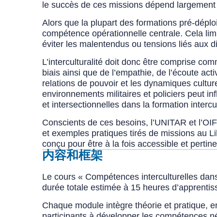
le succès de ces missions dépend largement d
Alors que la plupart des formations pré-déploi
compétence opérationnelle centrale. Cela lim
éviter les malentendus ou tensions liés aux di
L’interculturalité doit donc être comprise c
biais ainsi que de l’empathie, de l’écoute acti
relations de pouvoir et les dynamiques cultur
environnements militaires et policiers peut in
et intersectionnelles dans la formation intercul
Conscients de ces besoins, l’UNITAR et l’OIF
et exemples pratiques tirés de missions au L
conçu pour être à la fois accessible et pert
内容和框架
Le cours « Compétences interculturelles dan
durée totale estimée à
15 heures d’apprenti
Chaque module intègre théorie et pratique, en
participants à développer les compétences n