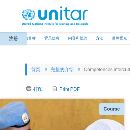
跳
转
到
主
要
内
注册
关于
活动目标
背景信息
内容和框架
方法
目标受众
容
首页
完整的介绍
Compétences intercultu
打印
Print PDF
种
Course
类