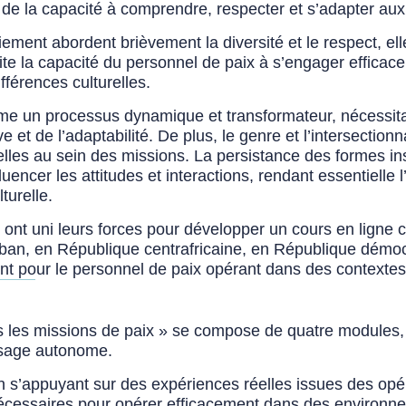
e la capacité à comprendre, respecter et s’adapter aux 
ement abordent brièvement la diversité et le respect, ell
ite la capacité du personnel de paix à s’engager effica
fférences culturelles.
omme un processus dynamique et transformateur, nécessit
ve et de l’adaptabilité. De plus, le genre et l’intersecti
elles au sein des missions. La persistance des formes ins
fluencer les attitudes et interactions, rendant essentielle
turelle.
 ont uni leurs forces pour développer un cours en lign
iban, en République centrafricaine, en République démoc
inent pour le personnel de paix opérant dans des context
s les missions de paix » se compose de quatre modules,
ssage
autonome.
 s’appuyant sur des expériences réelles issues des opéra
écessaires pour opérer efficacement dans des environne