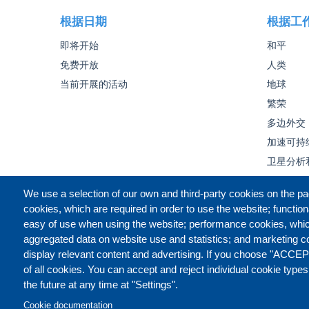
根据日期
根据工
即将开始
和平
免费开放
人类
当前开展的活动
地球
繁荣
多边外交
加速可持
卫星分析
We use a selection of our own and third-party cookies on the pa
cookies, which are required in order to use the website; function
easy of use when using the website; performance cookies, whi
aggregated data on website use and statistics; and marketing c
display relevant content and advertising. If you choose "ACCEP
of all cookies. You can accept and reject individual cookie type
the future at any time at "Settings".
Cookie documentation
CONTACT US
LEGAL
PR