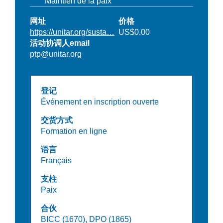
Maintien de la paix
网址
价格
https://unitar.org/susta…
US$0.00
活动协调人email
ptp@unitar.org
登记
Événement en inscription ouverte
交货方式
Formation en ligne
语言
Français
支柱
Paix
合伙
BICC (1670),
DPO (1865)