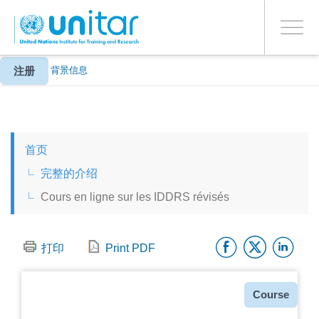
ENROLMENT EVENTS
跳
登录到您的帐户
转
是
Toggle
到
PROCEED WITH CHECKOUT
navigati
主
要
注册
关于
背景信息
内
容
ENGLISH
首页
ESPAÑOL
完整的介绍
Cours en ligne sur les IDDRS révisés
CHINESE, SIMPLIFIED
Facebo
Twitt
Li
FRANÇAIS
打印
Print PDF
种
Course
类