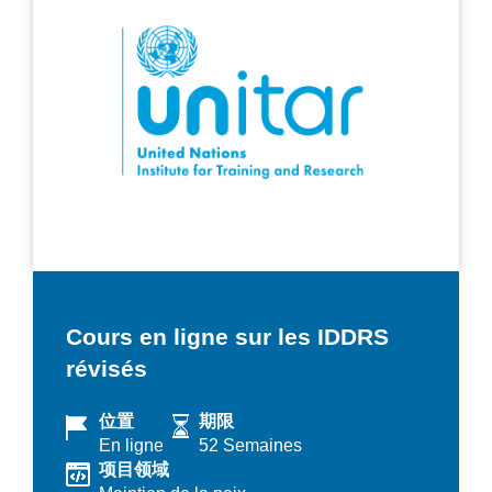
Cours en ligne sur les IDDRS
révisés
位置
期限
En ligne
52 Semaines
项目领域