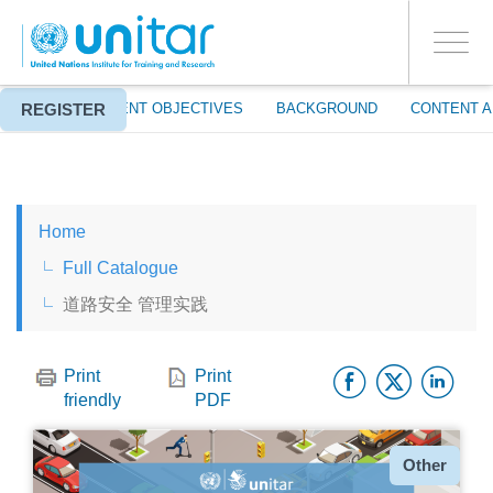
ENROLMENT EVENTS
Skip
LOG IN TO YOUR ACCOUNT
to
YES
Toggle
main
PROCEED WITH CHECKOUT
navigati
content
REGISTER
ABOUT
EVENT OBJECTIVES
BACKGROUND
CONTENT A
ENGLISH
Home
ESPAÑOL
Full Catalogue
道路安全 管理实践
CHINESE, SIMPLIFIED
Facebo
Twitt
Li
FRANÇAIS
Print
Print
friendly
PDF
Type
Other