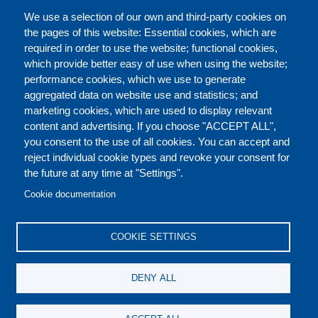
FULL CATALOGUE
We use a selection of our own and third-party cookies on
the pages of this website: Essential cookies, which are
required in order to use the website; functional cookies,
which provide better easy of use when using the website;
ABOUT
performance cookies, which we use to generate
aggregated data on website use and statistics; and
marketing cookies, which are used to display relevant
Our Courses and Events
Public Courses and
content and advertising. If you choose "ACCEPT ALL",
Events
you consent to the use of all cookies. You can accept and
reject individual cookie types and revoke your consent for
Private Courses and
Core Diplomatic Training
the future at any time at "Settings".
CONTACT US
LEGAL
Events
FOOTER
Cookie documentation
On-demand courses and
Master of Arts in
PRIVACY POLICY
COOKIES POLICY
events
International Law and
COOKIE SETTINGS
Diplomacy
DISCLAIMERS
Fellowships and other
DENY ALL
forms of financial
assistance