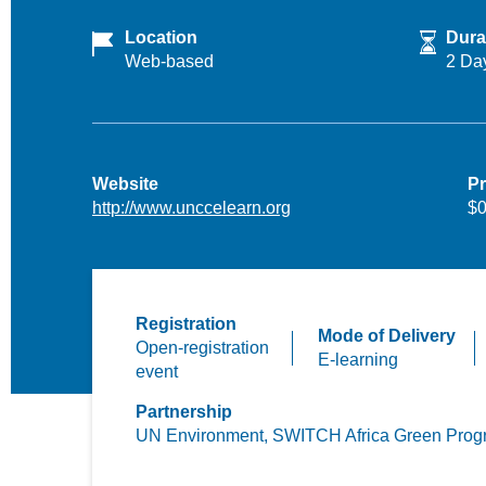
Location
Dura
Web-based
2 Da
Website
Pr
http://www.unccelearn.org
$0
Registration
Mode of Delivery
Open-registration
E-learning
event
Partnership
UN Environment,
SWITCH Africa Green Pro