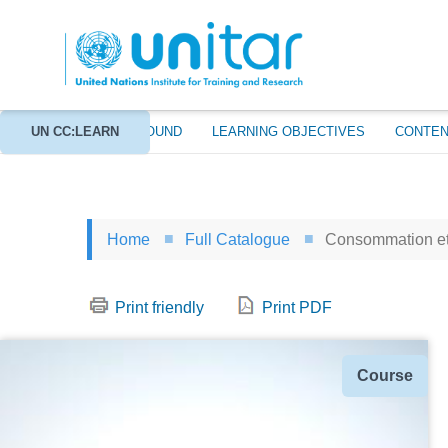
Skip
to
main
content
ABOUT
UN CC:LEARN
BACKGROUND
LEARNING OBJECTIVES
CONTEN
Home
Full Catalogue
Consommation et 
Print friendly
Print PDF
Type
Course