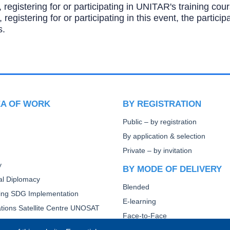
, registering for or participating in UNITAR's training c
, registering for or participating in this event, the partic
s.
EA OF WORK
BY REGISTRATION
Public – by registration
By application & selection
Private – by invitation
y
BY MODE OF DELIVERY
ral Diplomacy
Blended
ting SDG Implementation
E-learning
tions Satellite Centre UNOSAT
Face-to-Face