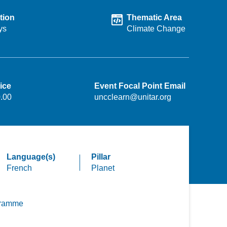
tion
Thematic Area
ys
Climate Change
ice
Event Focal Point Email
.00
uncclearn@unitar.org
Language(s)
Pillar
French
Planet
gramme