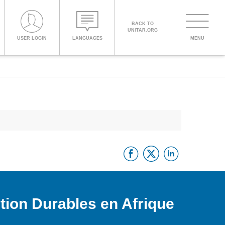
BACK TO
UNITAR.ORG
Toggle
USER LOGIN
LANGUAGES
MENU
PROCEED WITH CHECKOUT
navigati
ENGLISH
ESPAÑOL
Facebook
Twitter
Linke
CHINESE,
SIMPLIFIED
FRANÇAIS
ion Durables en Afrique