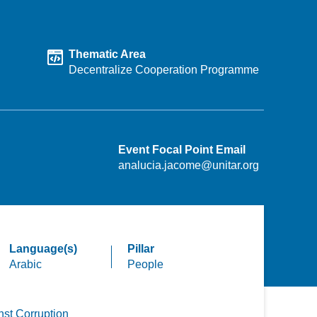
Thematic Area
Decentralize Cooperation Programme
Event Focal Point Email
analucia.jacome@unitar.org
Language(s)
Pillar
Arabic
People
nst Corruption