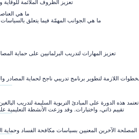
تعزيز الظروف الملائمة للوقاية والحماية وإنصاف المصادر والمبلغين عن المخالفات
ما هي العناصر
ما هي الجوانب المهمّة فيما يتعلق بالسياسات العامة والمبادرات الأخرى من قبل البرلمانات؟
تعزيز المهارات لتدريب البرلمانيين على حماية المصادر والمبلغين عن المخالفات الذين يكافحون الفساد
كيف 
خطوات اللازمة لتطوير برنامج تدريبي ناجح لحماية المصادر وا
تعتمد هذه الدورة على المبادئ التربوية السليمة لتدريب البالغين التي يعتمدها معهد ال
تقييم ذاتي، واختبارات. وقد وزعت الأنشطة التعليمية 
مصلحة الآخرين المعنيين بسياسات مكافحة الفساد وحماية المب