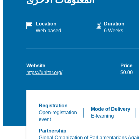
Location
Duration
Web-based
6 Weeks
Website
Price
https://unitar.org/
$0.00
Registration
Mode of Delivery
Open-registration
E-learning
event
Partnership
Global Organization of Parliamentarians Agai