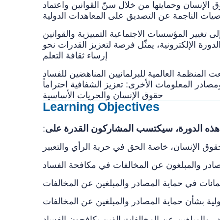
ق الإنسان وحمايتها من خلال سنّ القوانين واعتماد
إلى تغيير المؤسسات الاجتماعية التمييزية والقوانين
ورة الإلكترونية، يمثّل فرصة لتعزيز القدرات نحو
إرساء ثقافة التعلم
ين المناهضين للفساد (GOPAC) ومعهد الأمم المتحدة للتدريب والبحث (UNITAR) بين خبراتهما
مصادر المعلومات الأخرى: تعزيز الشفافية احتراماً
حقوق الإنسان والحريات الأساسية
Learning Objectives
دولية بشأن حماية المصادر والمبلغين عن المخالفات