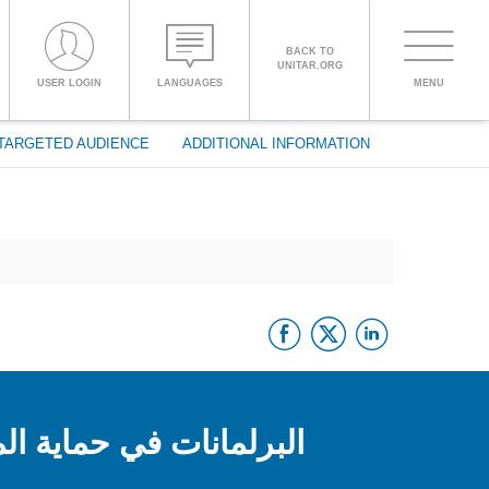
BACK TO
UNITAR.ORG
Toggle
USER LOGIN
LANGUAGES
MENU
PROCEED WITH CHECKOUT
navigati
TARGETED AUDIENCE
ADDITIONAL INFORMATION
ENGLISH
ESPAÑOL
Facebook
Twitter
Linke
CHINESE,
SIMPLIFIED
FRANÇAIS
البرلمانات في حماية ال