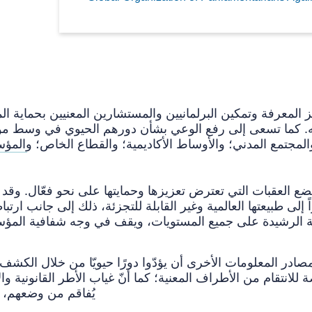
زيز المعرفة وتمكين البرلمانيين والمستشارين المعنيين بحماية
. كما تسعى إلى رفع الوعي بشأن دورهم الحيوي في وسط موظ
ذ يضع العقبات التي تعترض تعزيزها وحمايتها على نحو فعّال. وقد 
ً إلى طبيعتها العالمية وغير القابلة للتجزئة، ذلك إلى جانب ارتب
مة الرشيدة على جميع المستويات، ويقف في وجه شفافية المؤسس
مصادر المعلومات الأخرى أن يؤدّوا دورًا حيويّا من خلال ال
للانتقام من الأطراف المعنية؛ كما أنّ غياب الأطر القانونية وا
يُفاقم من وضعهم، ممّا يؤدّي إلى بروز حالات لا إصلاح فيها ولا مساءلة