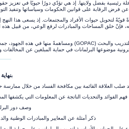
ة رئيسية بفضل ولايتها. إذ هي تؤدّي دورًا حيويًا في تعزيز حقو
ةً قويّةً لتحويل حيوات الأفراد والمجتمعات. إذ يسعى هذا النهج 
، فإنّ خلق المساحات والمبادرات لرفع الوعي، من قبيل هذه الد
ومساهمةً منها في هذه الجهود، جمعت المنظمة العالمية للبرلماني
كترونية موضوعها البرلمانات في حماية المبلغين عن المخالفات و
نهاية هذه الدورة، سيكتسب المشاركون القدرة على
:ب
فهم الفوائد والتحديات الناتجة عن المعلومات التي يكشفها المصادر والمبلغون عن المخالفات في مكافحة الفساد
وصف دور البرلمانات في حماية المصادر والمبلغين عن المخالفات
ذكر أمثلة عن المعايير والمبادرات الوطنية وال