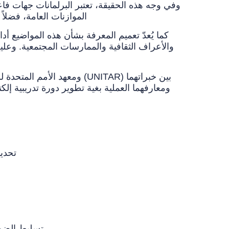
وفي وجه هذه الحقيقة، تعتبر البرلمانات جهات فاعل
الموازنات العامة، فضلاً عن فرض الرقابة على قوانين الحكومات وسياساتها وتنفيذ التوصيات الناجمة عن التصديق على المعاهدات الدولية
كما يُعدّ تعميم المعرفة بشأن هذه المواضيع أدا
والأعراف الثقافية والممارسات المجتمعية. وعليه
ومعارفهما العملية بغية تطوير دورة تدريبية إل
تحديد صلب العلاقة القائمة بين مكافحة الفساد من خلال ممارسة حقوق الإنسان، خاصة الحق في حرية الرأي والتعبير
تسليط الضوء على الجوانب الأساسية لتدريب البرلمانيين على حماية المصادر والمبلغين عن المخالفات الذين يكافحون الفساد