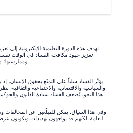
تهدف هذه الدورة التعليمية الإلكترونية إلى تع
تعزيز جهود مكافحة الفساد في الوقت نفسه
وممارسيها؛ والمجتمع المدني؛ والأوساط الأكاديمية؛ والقطاع الخاص؛ والمؤسسات الوطنية لحقوق الإنسان؛ والمنظمات الدولية
يؤثّر الفساد سلباً على التمتّع بحقوق الإنسان، إ
والسياسية والاقتصادية والاجتماعية والثقافية، نظرا
هذا النحو، يُضعف الفساد سيادة القانون والحوك
وفي هذا السياق، يمكن للمبلّغين عن المخالفات و
العامة. لكنّهم قد يواجهون تهديدات ويكونون عرضة 