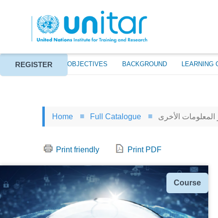
Skip
to
main
content
REGISTER
ABOUT
EVENT OBJECTIVES
BACKGROUND
LEARNING 
 المعلومات الأخرى
Full Catalogue
Home
Print friendly
Print PDF
Type
Course