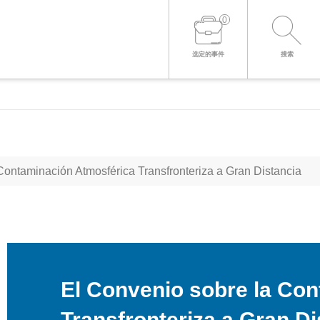
0
登录到您的帐户
选定的事件
搜索
ontaminación Atmosférica Transfronteriza a Gran Distancia
El Convenio sobre la Co
Transfronteriza a Gran Di