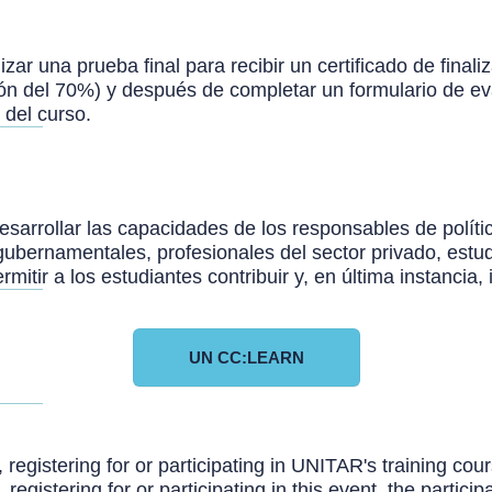
lizar una prueba final para recibir un certificado de fin
ción del 70%) y después de completar un formulario de ev
 del curso.
esarrollar las capacidades de los responsables de polít
ubernamentales, profesionales del sector privado, estu
mitir a los estudiantes contribuir y, en última instancia
UN CC:LEARN
, registering for or participating in UNITAR's training c
, registering for or participating in this event, the partic