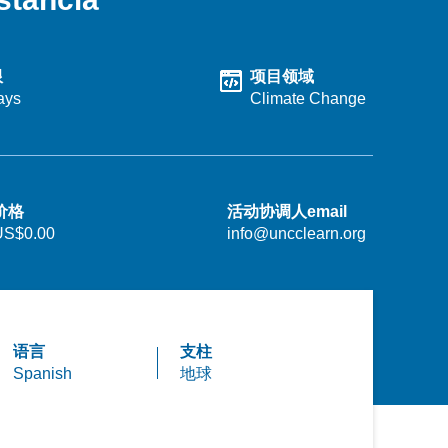
限
项目领域
ays
Climate Change
价格
活动协调人email
US$0.00
info@uncclearn.org
语言
支柱
Spanish
地球