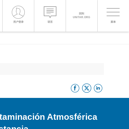
回到
UNITAR.ORG
Toggle
用户登录
语言
菜单
PROCEED WITH CHECKOUT
navigati
ENGLISH
ESPAÑOL
Facebook
Twitter
Linke
CHINESE,
SIMPLIFIED
FRANÇAIS
ntaminación Atmosférica
stancia