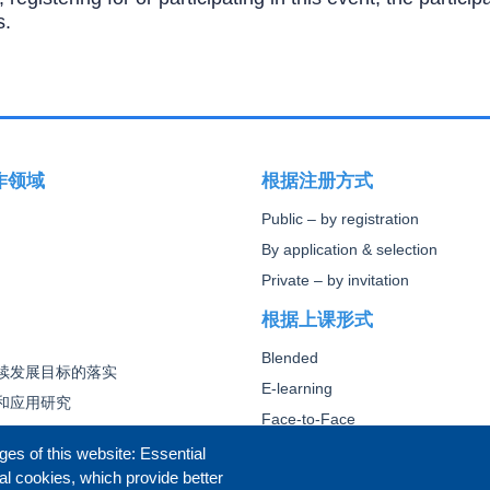
s.
作领域
根据注册方式
Public – by registration
By application & selection
Private – by invitation
根据上课形式
Blended
续发展目标的落实
E-learning
和应用研究
Face-to-Face
Other
ges of this website: Essential
al cookies, which provide better
核心外交培训