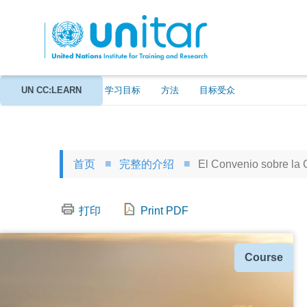
跳
转
到
主
要
内
关于
UN CC:LEARN
背景信息
学习目标
方法
目标受众
容
首页
完整的介绍
El Convenio sobre la C
打印
Print PDF
种
Course
类