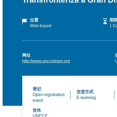
位置
期
Web-based
1 D
网址
http://www.unccelearn.org
登记
交货方式
Open-registration
E-learning
event
合伙
UNECE