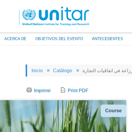
Pasar
al
contenido
principal
ACERCA DE
OBJETIVOS DEL EVENTO
ANTECEDENTES
زراعة في اتفاقيات التجارة
Catálogo
Inicio
Imprimir
Print PDF
Tipo
Course