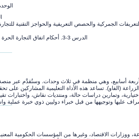
(RTAs) الوحدة 3. الزراعة في اتفاقات التجار
الدرس 1
ة بشأن التعريفات الجمركية والحصص التعريفية والحواجز التقنية للتج
الدرس 3-3. أحكام اتفاق التجارة الحرة بشأن قيود التصدير ورسوم التصدير وقواعد المنشأ
أربعة أسابيع، وهي منظمة في ثلاث وحدات. وستُقدَّم عبر منصة ا
يارية، وتمارين دراسات حالة، ومنتديات نقاش، واختبارات تقيي
ة، ووزارات الاقتصاد، وغيرها من المؤسسات الحكومية المعنية