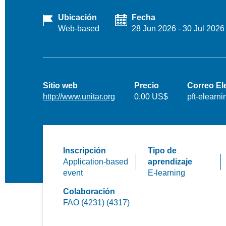
Ubicación
Fecha
Web-based
28 Jun 2026
-
30 Jul 2026
Sitio web
Precio
Correo El
http://www.unitar.org
0,00 US$
pft-elearn
Inscripción
Tipo de
Application-based
aprendizaje
event
E-learning
Colaboración
FAO (4231) (4317)