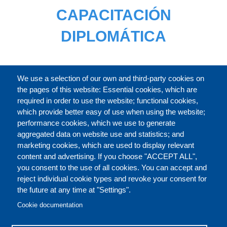
CAPACITACIÓN
DIPLOMÁTICA
CATÁLOGO
We use a selection of our own and third-party cookies on
the pages of this website: Essential cookies, which are
required in order to use the website; functional cookies,
which provide better easy of use when using the website;
ACERCA DE
performance cookies, which we use to generate
aggregated data on website use and statistics; and
marketing cookies, which are used to display relevant
Our Courses and Events
Public Courses and
content and advertising. If you choose "ACCEPT ALL",
Events
you consent to the use of all cookies. You can accept and
reject individual cookie types and revoke your consent for
Private Courses and
Core Diplomatic Training
the future at any time at "Settings".
CONTACT US
LEGAL
Events
FOOTER
Cookie documentation
On-demand courses and
Master of Arts in
PRIVACY POLICY
COOKIES POLICY
events
International Law and