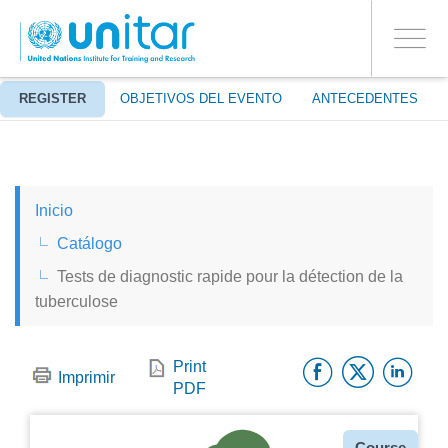
ENROLMENT EVENTS
Pasar
ENTRAR A LA CUENTA
al
SÍ
Toggle
contenido
PROCEED WITH CHECKOUT
navigati
principal
ACERCA DE
REGISTER
OBJETIVOS DEL EVENTO
ANTECEDENTES
ENGLISH
Inicio
ESPAÑOL
Catálogo
Tests de diagnostic rapide pour la détection de la
CHINESE, SIMPLIFIED
tuberculose
FRANÇAIS
Facebo
Twitt
Li
Print
Imprimir
PDF
Tipo
Course