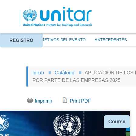
Pasar
al
contenido
principal
REGISTRO
ACERCA DE
OBJETIVOS DEL EVENTO
ANTECEDENTES
Inicio
Catálogo
APLICACIÓN DE LOS 
POR PARTE DE LAS EMPRESAS 2025
Imprimir
Print PDF
Tipo
Course