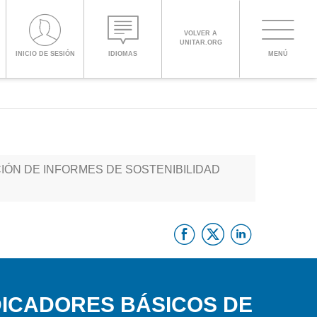
VOLVER A
UNITAR.ORG
Toggle
INICIO DE SESIÓN
IDIOMAS
MENÚ
PROCEED WITH CHECKOUT
navigati
ENGLISH
IÓN DE INFORMES DE SOSTENIBILIDAD
ESPAÑOL
CHINESE,
Facebook
Twitter
Linke
SIMPLIFIED
FRANÇAIS
DICADORES BÁSICOS DE