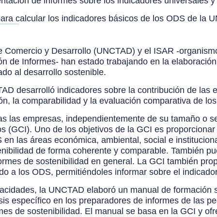
ntación de informes sobre los indicadores universales y
 para calcular los indicadores básicos de los ODS de l
e Comercio y Desarrollo (UNCTAD) y el ISAR -organism
ón de Informes- han estado trabajando en la elaboración
ado al desarrollo sostenible.
D desarrolló indicadores sobre la contribución de las 
ón, la comparabilidad y la evaluación comparativa de lo
as las empresas, independientemente de su tamaño o sec
s (GCI). Uno de los objetivos de la GCI es proporcionar
 en las áreas económica, ambiental, social e institucion
enibilidad de forma coherente y comparable. También pue
ormes de sostenibilidad en general. La GCI también prop
vado a los ODS, permitiéndoles informar sobre el indicad
apacidades, la UNCTAD elaboró un manual de formación so
asis específico en los preparadores de informes de la
rmes de sostenibilidad. El manual se basa en la GCI y of