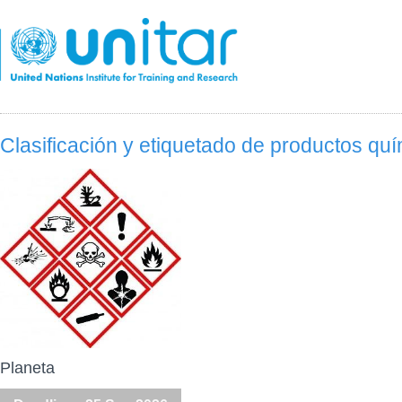
Skip
to
main
content
Clasificación y etiquetado de productos q
Planeta